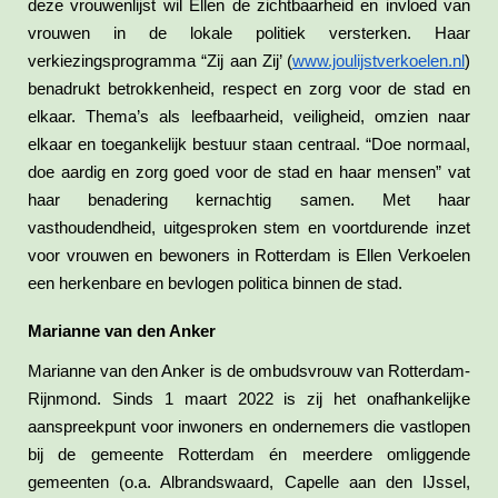
deze vrouwenlijst wil Ellen de zichtbaarheid en invloed van
vrouwen in de lokale politiek versterken. Haar
verkiezingsprogramma “Zij aan Zij’ (
www.joulijstverkoelen.nl
)
benadrukt betrokkenheid, respect en zorg voor de stad en
elkaar. Thema’s als leefbaarheid, veiligheid, omzien naar
elkaar en toegankelijk bestuur staan centraal. “Doe normaal,
doe aardig en zorg goed voor de stad en haar mensen” vat
haar benadering kernachtig samen. Met haar
vasthoudendheid, uitgesproken stem en voortdurende inzet
voor vrouwen en bewoners in Rotterdam is Ellen Verkoelen
een herkenbare en bevlogen politica binnen de stad.
Marianne v
an den
Anker
Marianne van den Anker is de ombudsvrouw van Rotterdam-
Rijnmond. Sinds 1 maart 2022 is zij het onafhankelijke
aanspreekpunt voor inwoners en ondernemers die vastlopen
bij de gemeente Rotterdam én meerdere omliggende
gemeenten (o.a. Albrandswaard, Capelle aan den IJssel,