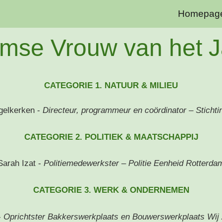
Homepag
ip to main content
Skip to navigat
mse Vrouw van het J
CATEGORIE 1. NATUUR & MILIEU
elkerken -
Directeur, programmeur en coördinator – Sticht
CATEGORIE 2. POLITIEK & MAATSCHAPPIJ
Sarah Izat -
Politiemedewerkster – Politie Eenheid Rotterda
CATEGORIE 3. WERK & ONDERNEMEN
-
Oprichtster Bakkerswerkplaats en Bouwerswerkplaats Wij 