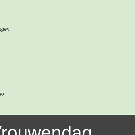
ngen
io
rouwendag