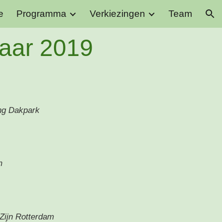
e
Programma
Verkiezingen
Team
ion
aar 20
19
ing Dakpark
m
Zijn Rotterdam