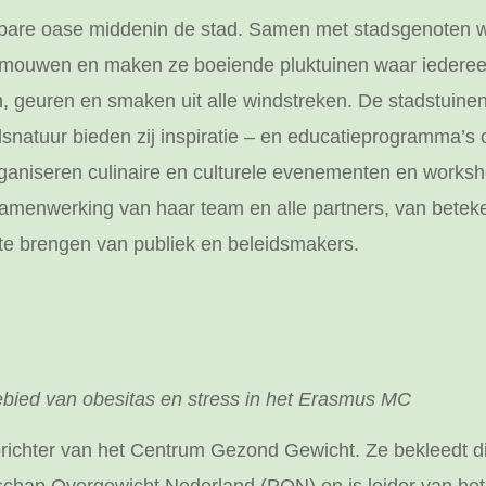
etbare oase middenin de stad. Samen met stadsgenoten we
mouwen en maken ze boeiende pluktuinen waar iedereen 
, geuren en smaken uit alle windstreken. De stadstuinen 
dsnatuur bieden zij inspiratie – en educatieprogramma’s 
rganiseren culinaire en culturele evenementen en worksho
amenwerking van haar team en alle partners, van beteken
 te brengen van publiek en beleidsmakers.
gebied van obesitas en stress in het Erasmus MC
ichter van het Centrum Gezond Gewicht. Ze bekleedt dive