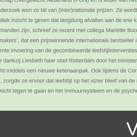
schap Overgewicht Nederland (PON) en is leider van het
erzoek won ze tal van (inter)nationale prijzen. Ze wor
iek inzicht te geven dat langdurig afvallen aan de ene 
handen zijn, schreef ze recent met collega Mariëtte Boo
makers’
, dat een prijswinnende internationale bestseller 
nte invoering van de gecombineerde leefstijlinterventies
e dankzij Liesbeth haar stad Rotterdam door het minis
 middels een nieuwe ketenaanpak. Ook tijdens de Corona
zorgde ze ervoor dat leefstijl op het vizier bleef van 
icht tegen te gaan en het immuunsysteem en de psyche
V