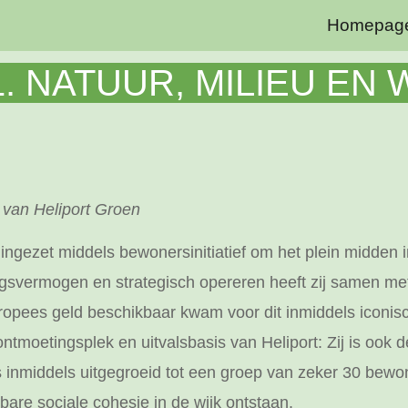
Homepag
ip to main content
Skip to navigat
. NATUUR, MILIEU E
 van Heliport Groen
ingezet middels bewonersinitiatief om het plein midden i
ngsvermogen en strategisch opereren heeft zij samen m
pees geld beschikbaar kwam voor dit inmiddels iconisch
ntmoetingsplek en uitvalsbasis van Heliport: Zij is ook d
nmiddels uitgegroeid tot een groep van zeker 30 bewoner
are sociale cohesie in de wijk ontstaan.