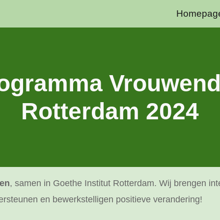
Homepag
ip to main content
Skip to navigat
ogramma Vrouwen
Rotterdam 202
4
den
, samen in
Goethe Institut Rotterdam
. Wij brengen int
ersteunen en bewerkstelligen positieve verandering!