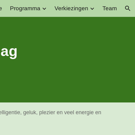
e
Programma
Verkiezingen
Team
ion
dag
elligentie, geluk, plezier en veel energie en