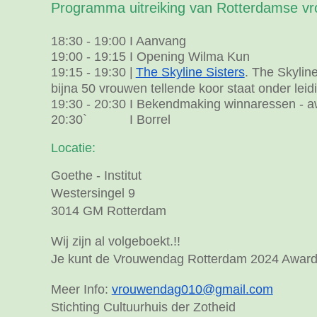
Programma uitreiking van Rotterdamse vr
18:30 - 19:00 I
Aanvang
19:00 - 19:15 I Opening Wilma Kun
19:15 - 19:30 |
The Skyline Sisters
. The Skylin
bijna 50 vrouwen tellende koor staat onder leidi
19:
3
0 -
20
:30 I Bekendmaking winnaressen - 
20
:30
`
I Borrel
Locatie:
Goethe - Institut
Westersingel 9
3014 GM
Rotterdam
Wij zijn al volgeboekt.!!
Je kunt de Vrouwendag Rotterdam 2024 Award
Meer Info:
vrouwendag010@gmail.com
Stichting Cultuurhuis der Zotheid