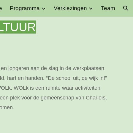
e
Programma
Verkiezingen
Team
ion
ULTUUR
 en jongeren aan de slag in de werkplaatsen
, hart en handen. “De school uit, de wijk in!”
WOLk. WOLk is een ruimte waar activiteiten
 een plek voor de gemeenschap van Charlois,
komen.