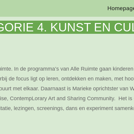
Homepag
ip to main content
Skip to navigat
ORIE 4. KUNST EN C
uimte. In de programma’s van Alle Ruimte gaan kinderen
ij de focus ligt op leren, ontdekken en maken, met hoofd
buurt met elkaar. Daarnaast is Marieke oprichtster van 
ise, ContempLorary Art and Sharing Community. Het is
itatie, lezingen, screenings, dans en experiment samen