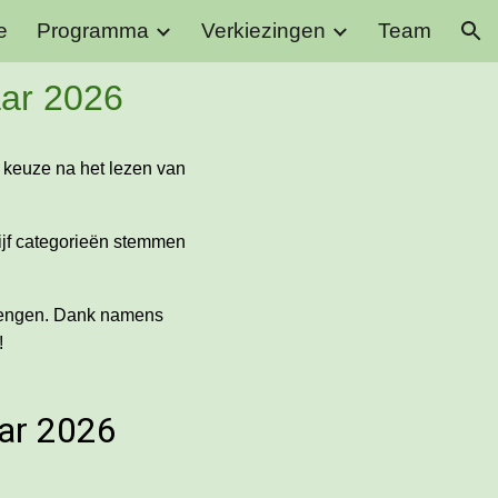
e
Programma
Verkiezingen
Team
ion
ar 202
6
e keuze na het lezen van
vijf categorieën stemmen
 brengen. Dank namens
!