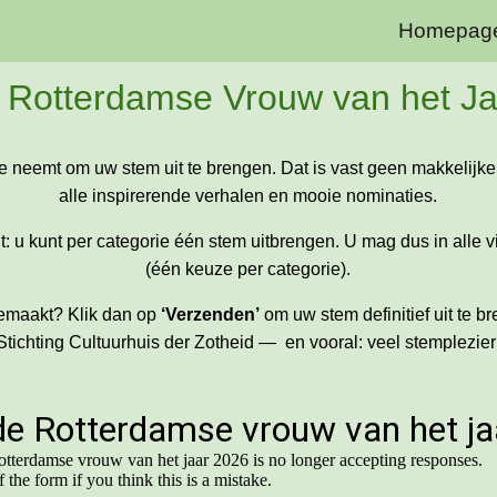
Homepag
ip to main content
Skip to navigat
-
Rotterdamse Vrouw van het Ja
e neemt om uw stem uit te brengen. Dat is vast geen makkelijk
alle inspirerende verhalen en mooie nominaties.
: u kunt per categorie één stem uitbrengen. U mag dus in alle 
(één keuze per categorie).
emaakt? Klik dan op
‘Verzenden’
om uw stem definitief uit te
Stichting Cultuurhuis der Zotheid — en vooral: veel stemplezier