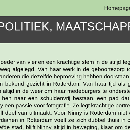
Homepag
ip to main content
Skip to navigat
POLITIEK, MAATSCHAP
eder van vier en een krachtige stem in de strijd teg
weg afgelegd. Van haar werk in de geboortezorg tot
or anderen die dezelfde beproeving hebben doorstaa
 bekend gezicht in Rotterdam. Van haar tijd als g
 is altijd in de weer om haar medeburgers te onders
t hen naar een schuldenvrij bestaan, een pad da
 een passie voor fotografie. Ze legt krachtige port
deel van uitmaakt. Voor Ninny is Rotterdam niet a
anen in Rotterdam voelt ze zich dubbel thuis in onz
fde stad, blijft Ninny altijd in beweging, klaar om d