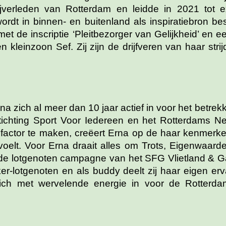
ijverleden van Rotterdam en leidde in 2021 tot
dt in binnen- en buitenland als inspiratiebron b
et de inscriptie ‘Pleitbezorger van Gelijkheid’ en ee
kleinzoon Sef. Zij zijn de drijfveren van haar strij
a zich al meer dan 10 jaar actief in voor het betrek
ichting Sport Voor Iedereen en het Rotterdams N
actor te maken, creëert Erna op de haar kenmer
oelt. Voor Erna draait alles om Trots, Eigenwaar
 de lotgenoten campagne van het SFG Vlietland & Gas
r-lotgenoten en als buddy deelt zij haar eigen e
ich met wervelende energie in voor de Rotterda