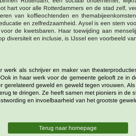
innen Rotterdam, een sociaal ondernemer, wijkra
art voor alle Rotterdammers en de stad zelf, vervu
iseren van koffieochtenden en themabijeenkomsten
le educatie en zelfredzaamheid. Aysel is een stem vo
voor de kwetsbaren. Haar toewijding aan menseli
t op diversiteit en inclusie, is IJssel een voorbeeld
r werk als schrijver en maker van theaterproductie
Ook in haar werk voor de gemeente gelooft ze in de
r gerelateerd geweld en geweld tegen vrouwen. Als 
rug te dringen. Ze heeft samen met pioniers in de
ustwording en invoelbaarheid van het grootste gewe
Terug naar homepage