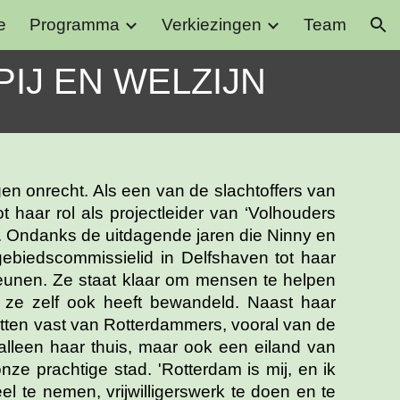
e
Programma
Verkiezingen
Team
ion
PIJ EN WELZIJN
en onrecht. Als een van de slachtoffers van
 haar rol als projectleider van ‘Volhouders
n. Ondanks de uitdagende jaren die Ninny en
ebiedscommissielid in Delfshaven tot haar
teunen. Ze staat klaar om mensen te helpen
t ze zelf ook heeft bewandeld. Naast haar
retten vast van Rotterdammers, vooral van de
lleen haar thuis, maar ook een eiland van
e prachtige stad. 'Rotterdam is mij, en ik
eel te nemen, vrijwilligerswerk te doen en te