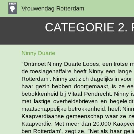
Vrouwendag Rotterdam
Sk
CATEGORIE 2. 
Ninny Duarte
"Ontmoet Ninny Duarte Lopes, een trotse mo
de toeslagenaffaire heeft Ninny een lange 
Rotterdam’, Ninny zet zich dagelijks in vo
haar gezin hebben doorgemaakt, is ze een
betrokkenheid bij Vitaal Pendrecht, Ninny
met lastige overheidsbrieven en begeleid
maatschappelijke betrokkenheid, heeft Ninny
Kaapverdiaanse gemeenschap waar ze zelf 
Kaapverdië. Met meer dan 20.000 Kaapverdi
ben Rotterdam', zegt ze. "Net als haar gelie