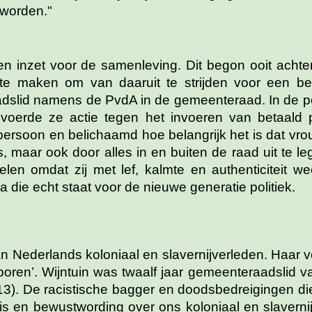
 worden."
n inzet voor de samenleving. Dit begon ooit achter 
k te maken om van daaruit te strijden voor een be
adslid namens de PvdA in de gemeenteraad. In de pol
voerde ze actie tegen het invoeren van betaald
ersoon en belichaamd hoe belangrijk het is dat vro
, maar ook door alles in en buiten de raad uit te le
velen omdat zij met lef, kalmte en authenticiteit 
a die echt staat voor de nieuwe generatie politiek.
an Nederlands koloniaal en slavernijverleden. Haar 
eboren’. Wijntuin was twaalf jaar gemeenteraadslid 
3). De racistische bagger en doodsbedreigingen die 
 en bewustwording over ons koloniaal en slavernijv